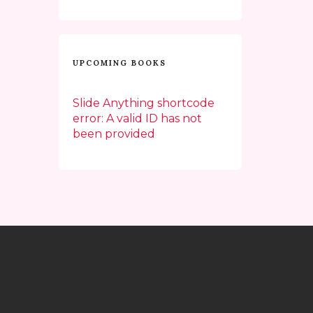
UPCOMING BOOKS
Slide Anything shortcode
error: A valid ID has not
been provided