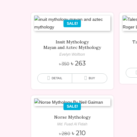
SALE!
Inuit Mythology
Ta
Mayan and Aztec Mythology
Evelyn Wolfson
Original
Current
৳
263
৳
350
price
price
was:
is:
DETAIL
BUY
৳ 350.
৳ 263.
SALE!
Norse Mythology
Md. Fuad Al Fidah
Original
Current
৳
210
৳
280