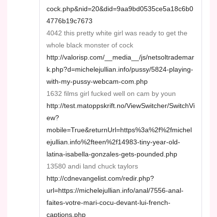
cock.php&nid=20&did=9aa9bd0535ce5a18c6b0
4776b19c7673
4042 this pretty white girl was ready to get the
whole black monster of cock
http://valorisp.com/__media__/js/netsoltrademar
k.php?d=michelejullian.info/pussy/5824-playing-
with-my-pussy-webcam-com.php
1632 films girl fucked well on cam by youn
http://test.matoppskrift.no/ViewSwitcher/SwitchVi
ew?
mobile=True&returnUrl=https%3a%2f%2fmichel
ejullian.info%2fteen%2f14983-tiny-year-old-
latina-isabella-gonzales-gets-pounded.php
13580 andi land chuck taylors
http://cdnevangelist.com/redir.php?
url=https://michelejullian.info/anal/7556-anal-
faites-votre-mari-cocu-devant-lui-french-
captions.php