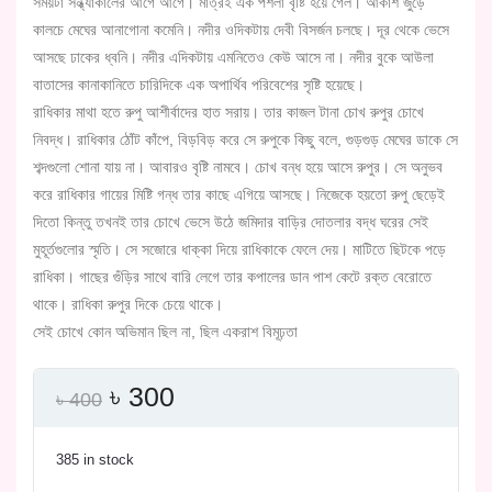
সময়টা সন্ধ্যাকালের আগে আগে। মাত্রই এক পশলা বৃষ্টি হয়ে গেল। আকাশ জুড়ে
কালচে মেঘের আনাগোনা কমেনি। নদীর ওদিকটায় দেবী বিসর্জন চলছে। দূর থেকে ভেসে
আসছে ঢাকের ধ্বনি। নদীর এদিকটায় এমনিতেও কেউ আসে না। নদীর বুকে আউলা
বাতাসের কানাকানিতে চারিদিকে এক অপার্থিব পরিবেশের সৃষ্টি হয়েছে।
রাধিকার মাথা হতে রুপু আশীর্বাদের হাত সরায়। তার কাজল টানা চোখ রুপুর চোখে
নিবদ্ধ। রাধিকার ঠোঁট কাঁপে, বিড়বিড় করে সে রুপুকে কিছু বলে, গুড়গুড় মেঘের ডাকে সে
শব্দগুলো শোনা যায় না। আবারও বৃষ্টি নামবে। চোখ বন্ধ হয়ে আসে রুপুর। সে অনুভব
করে রাধিকার গায়ের মিষ্টি গন্ধ তার কাছে এগিয়ে আসছে। নিজেকে হয়তো রুপু ছেড়েই
দিতো কিন্তু তখনই তার চোখে ভেসে উঠে জমিদার বাড়ির দোতলার বদ্ধ ঘরের সেই
মুহূর্তগুলোর স্মৃতি। সে সজোরে ধাক্কা দিয়ে রাধিকাকে ফেলে দেয়। মাটিতে ছিটকে পড়ে
রাধিকা। গাছের গুঁড়ির সাথে বারি লেগে তার কপালের ডান পাশ কেটে রক্ত বেরোতে
থাকে। রাধিকা রুপুর দিকে চেয়ে থাকে।
সেই চোখে কোন অভিমান ছিল না, ছিল একরাশ বিমূঢ়তা
Original
Current
৳
300
৳
400
price
price
was:
is:
385 in stock