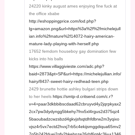
24220 kinky august ames enjoying fine fuck at
the office xbabe
http://eshoppingprice.com/lod.php?
lg=amazon.png&url=https%3a%2f%2fmichelejull
ian.info%2fmature%2f14072-hairy-american-
mature-lady-playing-with-herself.php
17652 femdom houseboy gay domination few
kicks into his balls
https://www.villaggivieste.com/adc.php?
baid=2873&pt=SP&url=https://michelejullian.info/
hairy/8437-sweet-hairy-redhead-teen.php
2429 brunette hottie ashley bulgari strips down
to her heels
https://smtp-d.critsend.com/c.r?
v=4+paar3dkbbibscdaad62cbruyvd4y2jqrpkyax2
2cx7pw3dydyngg5bkehy7fnx5xl4rgus2d375qz4
5baoubadzcwzsbzd4gkvjsfsqtdhfdbrw2m3yqixo
vjsz4r5vx7ectd2hvxj7rb5c4ekijsmggdiqua65mv2
7p5b242fduei2qfy2bkehnze26rhf6nt4c3li=+1346