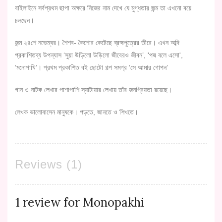
বাইলাইনে সর্বপ্রথম ছাপা অক্ষরে নিজের নাম দেখে যে মুগ্ধতার জন্ম তা এখনো বয়ে
চলছেন।
জন্ম ২৪শে নভেম্বর। শৈশব- কৈশোর কেটেছে ব্রহ্মপুত্রের তীরে। এখন অব্দি
প্রকাশিতব্য উপন্যাস ‘সুয়া উড়িলো উড়িলো জীবেরও জীবন’, 'পদ্ম বলে এসো',
‘মনোপাখি’। প্রথম প্রকাশিত বই ছোটো গল্প সমগ্র ‘সে আমার গোপন’
গান ও নাটক লেখার পাশাপাশি স্যাটায়ার লেখায় তাঁর জনপ্রিয়তা রয়েছে।
লেখক ভালোবাসেন মানুষকে। পড়তে, জানতে ও শিখতে।
Reviews (1)
1 review for
Monopakhi