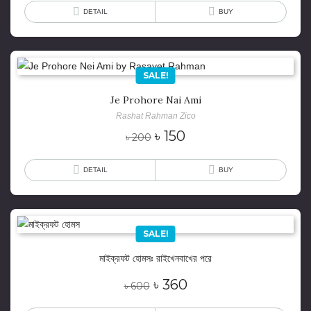
was:
is:
DETAIL
BUY
৳ 300.
৳ 225.
SALE!
Je Prohore Nai Ami
Rashat Rahman Zico
Original
Current
৳
150
৳
200
price
price
was:
is:
DETAIL
BUY
৳ 200.
৳ 150.
SALE!
মাইক্রফট হোমসঃ রাইখেনবাখের পরে
Original
Current
৳
360
৳
600
price
price