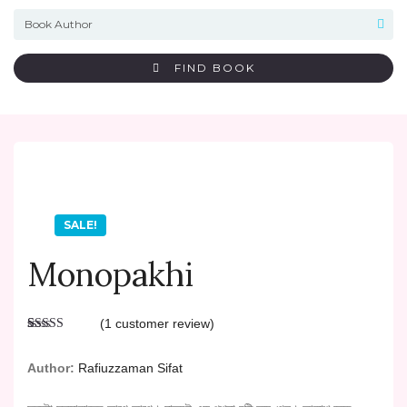
FIND BOOK
SALE!
Monopakhi
(
1
customer review)
Rated
1
4.00
out
Author:
Rafiuzzaman Sifat
of 5 based
on
customer
rating