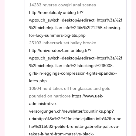
14233 reverse cowgirl anal scenes
http://nonololoaly.unblog.fr/?
wptouch_switch=desktop&redirect=https%3a%2f
%2fmichelejullian.info%2ftits%2f21255-showing-
for-lucy-summers-big-tits.php
25103 inthecrack set bailey brooke
http://universdes4am.unblog.fr/?
wptouch_switch=desktop&redirect=https%3a%2f
%2fmichelejullian.info%2fstockings%2f8008-
girls-in-leggings-compression-tights-spandex-
latex.php
10504 nerd takes off her glasses and gets
pounded on hardcore
https://www.uek-
administrative-
versorgungen.ch/newsletter/countlinks.php?
uri=https%3a%2f%2fmichelejullian.info%2fbrune
tte%2f15882-petite-brunette-gabriella-paltrova-
takes-it-hard-from-massive-black-