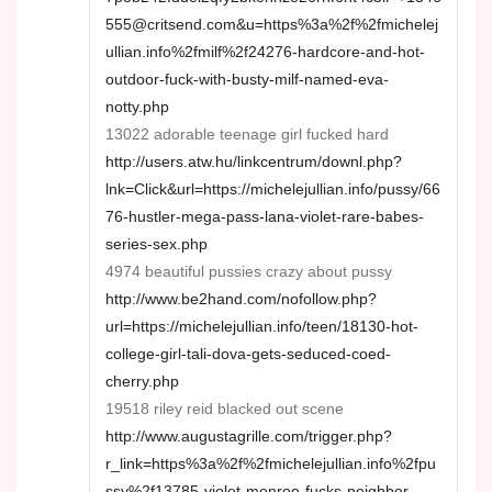
555@critsend.com&u=https%3a%2f%2fmichelej
ullian.info%2fmilf%2f24276-hardcore-and-hot-
outdoor-fuck-with-busty-milf-named-eva-
notty.php
13022 adorable teenage girl fucked hard
http://users.atw.hu/linkcentrum/downl.php?
lnk=Click&url=https://michelejullian.info/pussy/66
76-hustler-mega-pass-lana-violet-rare-babes-
series-sex.php
4974 beautiful pussies crazy about pussy
http://www.be2hand.com/nofollow.php?
url=https://michelejullian.info/teen/18130-hot-
college-girl-tali-dova-gets-seduced-coed-
cherry.php
19518 riley reid blacked out scene
http://www.augustagrille.com/trigger.php?
r_link=https%3a%2f%2fmichelejullian.info%2fpu
ssy%2f13785-violet-monroe-fucks-neighbor-