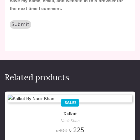
Save my name, email, and website in this browser for
the next time I comment.
Related products
SALE!
Kalkut
Nasir Khan
Original
Current
৳
225
৳
300
price
price