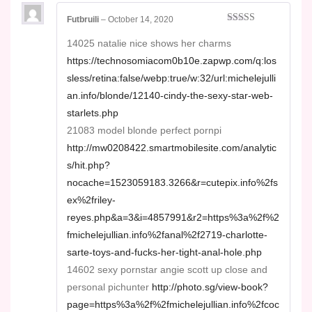
Futbruili
–
October 14, 2020
Rated
4
out of 5
14025 natalie nice shows her charms
https://technosomiacom0b10e.zapwp.com/q:los
sless/retina:false/webp:true/w:32/url:michelejulli
an.info/blonde/12140-cindy-the-sexy-star-web-
starlets.php
21083 model blonde perfect pornpi
http://mw0208422.smartmobilesite.com/analytic
s/hit.php?
nocache=1523059183.3266&r=cutepix.info%2fs
ex%2friley-
reyes.php&a=3&i=4857991&r2=https%3a%2f%2
fmichelejullian.info%2fanal%2f2719-charlotte-
sarte-toys-and-fucks-her-tight-anal-hole.php
14602 sexy pornstar angie scott up close and
personal pichunter
http://photo.sg/view-book?
page=https%3a%2f%2fmichelejullian.info%2fcoc