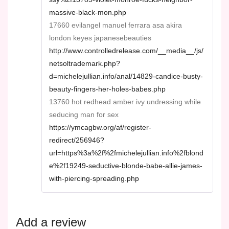
massive-black-mon.php
17660 evilangel manuel ferrara asa akira
london keyes japanesebeauties
http://www.controlledrelease.com/__media__/js/
netsoltrademark.php?
d=michelejullian.info/anal/14829-candice-busty-
beauty-fingers-her-holes-babes.php
13760 hot redhead amber ivy undressing while
seducing man for sex
https://ymcagbw.org/af/register-
redirect/256946?
url=https%3a%2f%2fmichelejullian.info%2fblond
e%2f19249-seductive-blonde-babe-allie-james-
with-piercing-spreading.php
Add a review