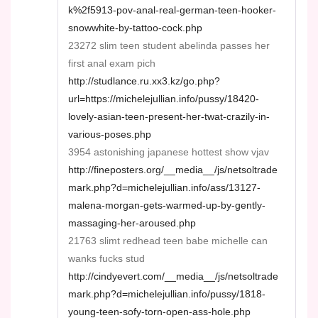
k%2f5913-pov-anal-real-german-teen-hooker-
snowwhite-by-tattoo-cock.php
23272 slim teen student abelinda passes her
first anal exam pich
http://studlance.ru.xx3.kz/go.php?
url=https://michelejullian.info/pussy/18420-
lovely-asian-teen-present-her-twat-crazily-in-
various-poses.php
3954 astonishing japanese hottest show vjav
http://fineposters.org/__media__/js/netsoltrade
mark.php?d=michelejullian.info/ass/13127-
malena-morgan-gets-warmed-up-by-gently-
massaging-her-aroused.php
21763 slimt redhead teen babe michelle can
wanks fucks stud
http://cindyevert.com/__media__/js/netsoltrade
mark.php?d=michelejullian.info/pussy/1818-
young-teen-sofy-torn-open-ass-hole.php